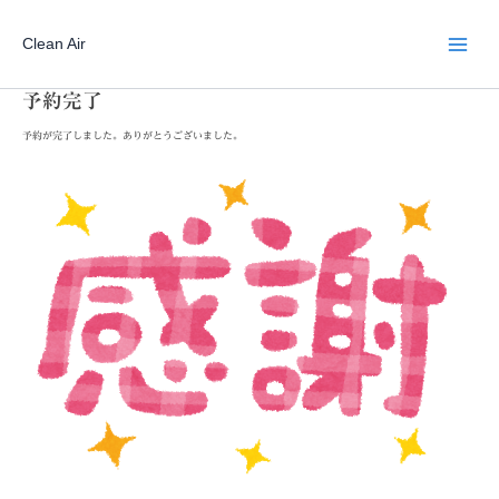
内
容
を
Clean Air
ス
キ
ッ
予約完了
プ
予約が完了しました。ありがとうございました。